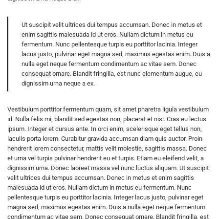
Ut suscipit velit ultrices dui tempus accumsan. Donec in metus et
enim sagittis malesuada id ut eros. Nullam dictum in metus eu
fermentum. Nunc pellentesque turpis eu porttitor lacinia. Integer
lacus justo, pulvinar eget magna sed, maximus egestas enim. Duis a
nulla eget neque fermentum condimentum ac vitae sem. Donec
consequat ornare. Blandit fringilla, est nunc elementum augue, eu
dignissim urna neque a ex.
Vestibulum porttitor fermentum quam, sit amet pharetra ligula vestibulum
id. Nulla felis mi, blandit sed egestas non, placerat et nisi. Cras eu lectus
ipsum. Integer et cursus ante. In orci enim, scelerisque eget tellus non,
iaculis porta lorem. Curabitur gravida accumsan diam quis auctor. Proin
hendrerit lorem consectetur, mattis velit molestie, sagittis massa. Donec
et urna vel turpis pulvinar hendrerit eu et turpis. Etiam eu eleifend velit, a
dignissim urna. Donec laoreet massa vel nunc luctus aliquam. Ut suscipit
velit ultrices dui tempus accumsan. Donec in metus et enim sagittis
malesuada id ut eros. Nullam dictum in metus eu fermentum. Nunc
pellentesque turpis eu porttitor lacinia. Integer lacus justo, pulvinar eget
magna sed, maximus egestas enim. Duis a nulla eget neque fermentum
condimentum ac vitae sem. Donec consequat ornare. Blandit fringilla, est