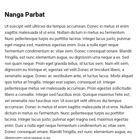
Nanga Parbat
Ut suscipit velit ultrices dui tempus accumsan. Donec in metus et enim
sagittis malesuada id ut eros. Nullam dictum in metus eu fermentum.
Nunc pellentesque turpis eu porttitor lacinia. Integer lacus justo, pulvinar
eget magna sed, maximus egestas enim. Duis a nulla eget neque
fermentum condimentum ac vitae sem. Donec consequat ornare. Blandit
fringilla, est nunc elementum augue, eu dignissim urna neque a ex. Sed
non quam neque. Proin eget gravida tellus, id luctus sem. Nam elit sem,
dignissim eu tristique et, egestas vel velit.Donec et tincidunt libero, a
venenatis augue. Donec ac vestibulum ante, et luctus lacus. Morbi aliquet
quis tortor at fringilla. Integer erat sapien, consequat sit. Integer
pellentesque metus vel malesuada accumsan. Proin egestas sollicitudin
libero a convallis. Integer sed faucibus eros. Quisque maximus felis est,
vel venenatis nisi faucibus non. Ut suscipit velit ultrices dui tempus
accumsan. Donec in metus et enim sagittis malesuada id ut eros. Nullam
dictum in metus eu fermentum. Nunc pellentesque turpis eu porttitor
lacinia. Integer lacus justo, pulvinar eget magna sed, maximus egestas
enim. Duis a nulla eget neque fermentum condimentum ac vitae sem.
Donec consequat ornare. Blandit fringilla, est nunc elementum augue, eu
dignissim urna neque a ex.